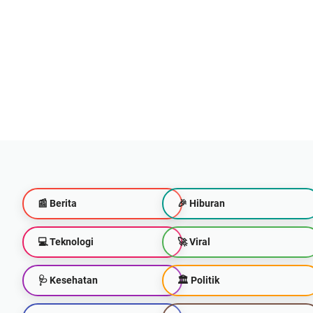
📰 Berita
🎉 Hiburan
💻 Teknologi
🚀 Viral
🩺 Kesehatan
🏛️ Politik