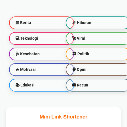
📰 Berita
🎉 Hiburan
💻 Teknologi
🚀 Viral
🩺 Kesehatan
🏛️ Politik
🔥 Motivasi
🧠 Opini
📚 Edukasi
🛍 Racun
Mini Link Shortener