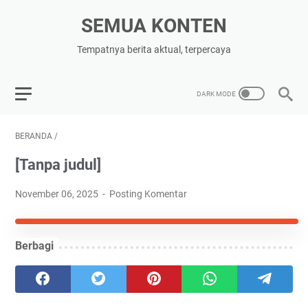
SEMUA KONTEN
Tempatnya berita aktual, terpercaya
BERANDA
/
[Tanpa judul]
November 06, 2025
Posting Komentar
Berbagi
🛒 Beli di Shopee
🛒 Beli di Tiktok
🛒 Beli di Lazada